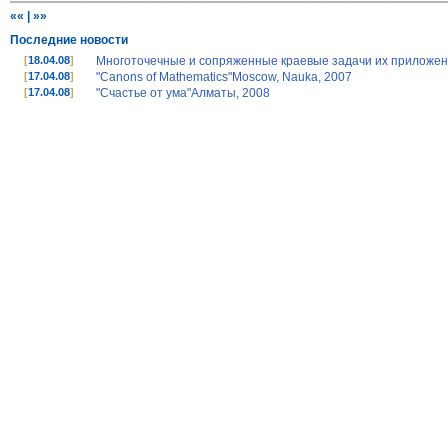
««
|
»»
Последние новости
[
18.04.08
]
Многоточечные и сопряженные краевые задачи их приложени
[
17.04.08
]
"Canons of Mathematics"Moscow, Nauka, 2007
[
17.04.08
]
"Счастье от ума"Алматы, 2008