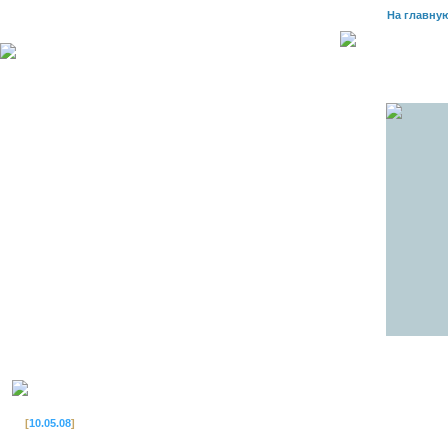
На главну
[
10.05.08
]