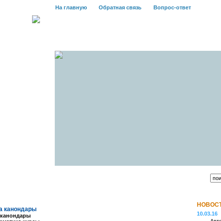
На главную
Обратная связь
Вопрос-ответ
НОВОСТ
а канондары
10.03.16
 канондары