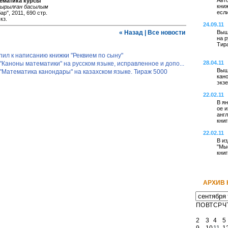
Авто
ематика курсы
книж
тырылған басылым
есл
р", 2011, 690 стр.
кз.
24.09.11
«
Назад
|
Все новости
Выш
на р
Тира
пил к написанию книжки "Реквием по сыну"
28.04.11
Каноны математики" на русском языке, исправленное и допо...
Выш
"Математика канондары" на казахском языке. Тираж 5000
кано
экзе
22.02.11
В ян
ое и
анг
книг
22.02.11
В из
"Мы
книг
АРХИВ 
ПО
ВТ
СР
Ч
2
3
4
5