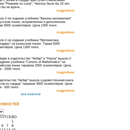
р с болью в сердце приступил к написанию
ки "Реквием по сыну", Чингизу было бы 25 лет,
и бы не врачи...
подробнее
ло 2-ое издание учебника "Каноны математики"
усском языке, исправленное и дополненное.
ж 3000 экземпляров. Цена 1300 тенге.
подробнее
ло 2-ое издание учебника "Математика
ндары" на казахском языке. Тираж 5000
мпляров. Цена 1300 тенге.
подробнее
варе в издательстве "Акбар" и "Наука" вышло 2-
здание учебника "Canons of Mathematics" на
лийском языке тиражом 2000 экземпляров. Цена
и - 2000 тенге.
подробнее
дательстве "Акбар" вышла художественная книга
сли из сердца" тиражом 3000 экземпляров. Цена
и - 600 тенге.
подробнее
все новости
НОВОСТЕЙ
Т
ПТ
СБ
ВО
1
6
7
8