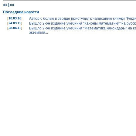
««
|
»»
Последние новости
[
10.03.16
]
Автор с болью в сердце приступил к написанию книжки "Рекв
[
24.09.11
]
Вышло 2-ое издание учебника "Каноны математики" на русско
[
28.04.11
]
Вышло 2-ое издание учебника "Математика канондары" на ка
экземпля...