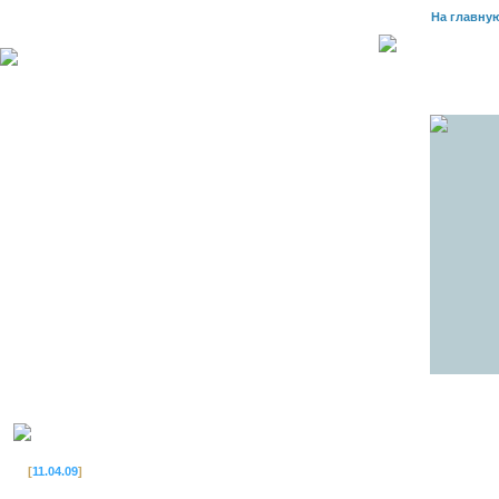
На главну
[
11.04.09
]