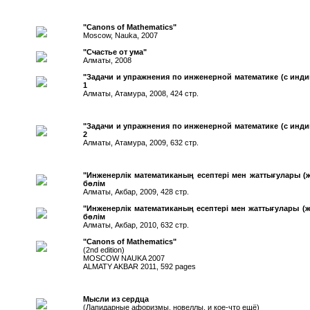
"Canons of Mathematics"
Moscow, Nauka, 2007
"Счастье от ума"
Алматы, 2008
"Задачи и упражнения по инженерной математике (с инд
1
Алматы, Атамура, 2008, 424 стр.
"Задачи и упражнения по инженерной математике (с инд
2
Алматы, Атамура, 2009, 632 стр.
"Инженерлiк математиканың есептерi мен жаттығулары (ж
бөлiм
Алматы, Акбар, 2009, 428 стр.
"Инженерлiк математиканың есептерi мен жаттығулары (же
бөлiм
Алматы, Акбар, 2010, 632 стр.
"Canons of Mathematics"
(2nd edition)
MOSCOW NAUKA 2007
ALMATY AKBAR 2011, 592 pages
Мысли из сердца
(Лапидарные афоризмы, новеллы, и кое-что ещё)