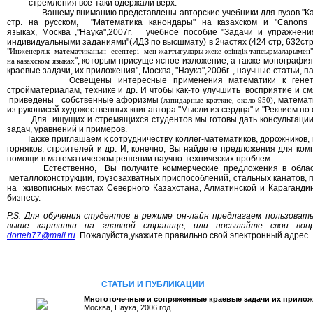
стремления все-таки одержали верх.
Вашему вниманию представлены авторские учебники для вузов "Кан
стр. на русском, "Математика канондары" на казахском и "Canons o
языках, Москва ,"Наука",2007г. учебное пособие "Задачи и упражнен
индивидуальными заданиями"(ИДЗ по высшмату) в 2частях (424 стр, 632стр,
"Инженерл
і
к
математиканын
есептер
і
мен жатты
ғ
улары жеке оз
і
нд
і
к тапсырмаларымен
", которым присуще ясное изложение, а также монографи
на казахском языках
краевые задачи, их приложения", Москва, "Наука",2006г. , научные статьи, 
Освещены интересные применения математики к генетике, 
стройматериалам, технике и др. И чтобы как-то улучшить восприятие и смя
приведены собственные афоризмы
, математ
(лапидарные-краткие, около 950)
из рукописей художественных книг автора "Мысли из сердца" и "Реквием по с
Для ищущих и стремящихся студентов мы готовы дать консультации,
задач, уравнений и примеров.
Также приглашаем к сотрудничеству коллег-математиков, дорожников, 
горняков, строителей и др. И, конечно, Вы найдете предложения для ко
помощи в математическом решении научно-технических проблем.
Естественно, Вы получите коммерческие предложения в области
металлоконструкции, грузозахватных приспособлений, стальных канатов, 
на живописных местах Северного Казахстана, Алматинской и Карагандин
бизнесу.
P.
S. Для обучения студентов в режиме он-лайн предлагаем пользовать
выше картинки на главной странице, или посылайте свои воп
dorteh77@mail.ru
.Пожалуйста,укажите правильно свой электронный адрес.
СТАТЬИ И ПУБЛИКАЦИИ
Многоточечные и сопряженные краевые задачи их прило
Москва, Наука, 2006 год